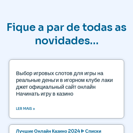
Fique a par de todas as
novidades…
Выбор игровых слотов для игры на
реальные деньги в игорном клубе лаки
джет официальный сайт онлайн
Начинать игру в казино
LER MAIS »
Лучшие Онлайн Казино 2024 ᐈ Списки