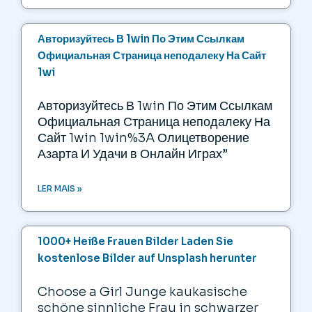
Авторизуйтесь В 1win По Этим Ссылкам
Официальная Страница неподалеку На Сайт
1wi
Авторизуйтесь В 1win По Этим Ссылкам
Официальная Страница неподалеку На
Сайт 1win 1win%3A Олицетворение
Азарта И Удачи в Онлайн Играх”
LER MAIS »
1000+ Heiße Frauen Bilder Laden Sie
kostenlose Bilder auf Unsplash herunter
Choose a Girl Junge kaukasische
schöne sinnliche Frau in schwarzer