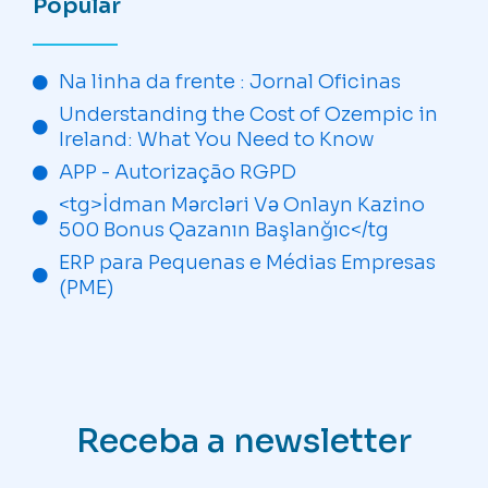
Popular
Na linha da frente : Jornal Oficinas
Understanding the Cost of Ozempic in
Ireland: What You Need to Know
APP - Autorização RGPD
<tg>İdman Mərcləri Və Onlayn Kazino
500 Bonus Qazanın Başlanğıc</tg
ERP para Pequenas e Médias Empresas
(PME)
Receba a newsletter