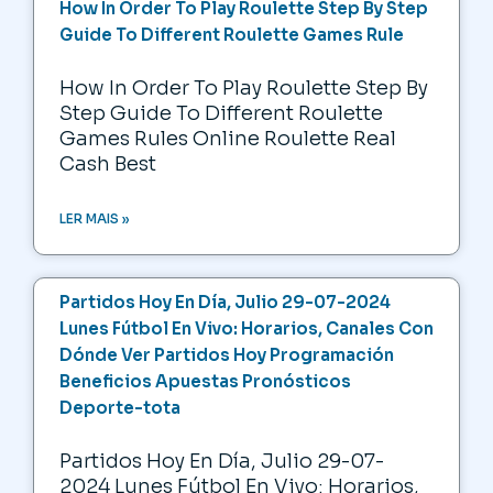
How In Order To Play Roulette Step By Step
Guide To Different Roulette Games Rule
How In Order To Play Roulette Step By
Step Guide To Different Roulette
Games Rules Online Roulette Real
Cash Best
LER MAIS »
Partidos Hoy En Día, Julio 29-07-2024
Lunes Fútbol En Vivo: Horarios, Canales Con
Dónde Ver Partidos Hoy Programación
Beneficios Apuestas Pronósticos
Deporte-tota
Partidos Hoy En Día, Julio 29-07-
2024 Lunes Fútbol En Vivo: Horarios,