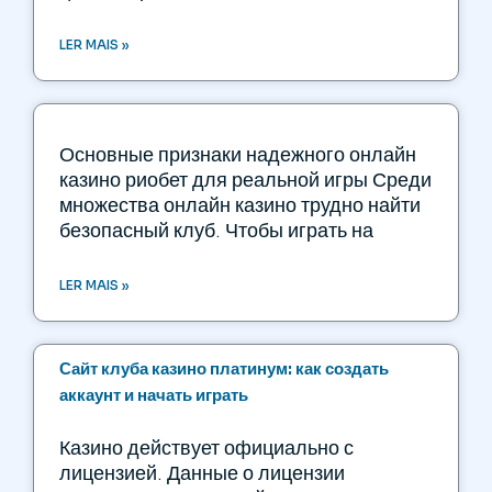
LER MAIS »
Основные признаки надежного онлайн
казино риобет для реальной игры Среди
множества онлайн казино трудно найти
безопасный клуб. Чтобы играть на
LER MAIS »
Сайт клуба казино платинум: как создать
аккаунт и начать играть
Казино действует официально с
лицензией. Данные о лицензии