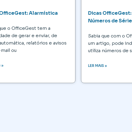
OfficeGest: Alarmística
Dicas OfficeGest
Números de Séri
que o OfficeGest tem a
dade de gerar e enviar, de
Sabia que com o Off
automática, relatórios e avisos
um artigo, pode in
-mail ou
utiliza números de s
 »
LER MAIS »