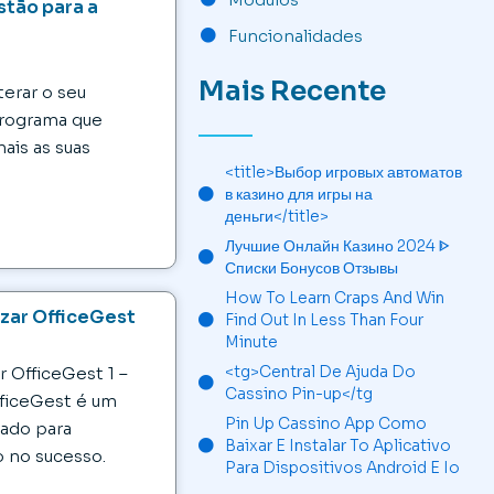
stão para a
Funcionalidades
Mais Recente
terar o seu
programa que
mais as suas
<title>Выбор игровых автоматов
в казино для игры на
деньги</title>
Лучшие Онлайн Казино 2024 ᐈ
Списки Бонусов Отзывы
How To Learn Craps And Win
izar OfficeGest
Find Out In Less Than Four
Minute
<tg>Central De Ajuda Do
ar OfficeGest 1 –
Cassino Pin-up</tg
ficeGest é um
Pin Up Cassino App Como
tado para
Baixar E Instalar To Aplicativo
 no sucesso.
Para Dispositivos Android E Io