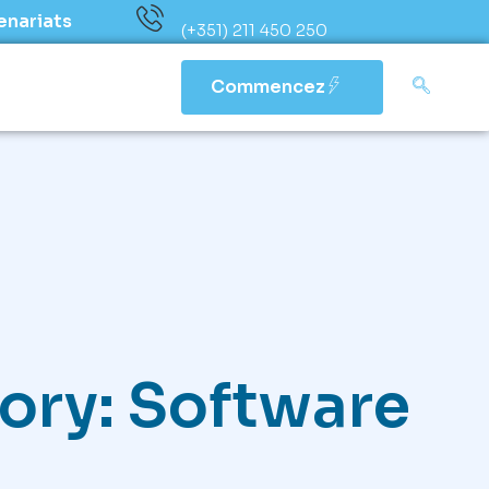
enariats
(+351) 211 450 250
Commencez
ory: Software