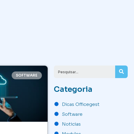
Sea
SOFTWARE
Categoria
Dicas Officegest
Software
Noticias
Modulos