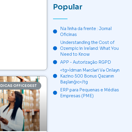
Popular
Na linha da frente : Jornal
Oficinas
Understanding the Cost of
Ozempic in Ireland: What You
Need to Know
APP - Autorização RGPD
<tg>İdman Mərcləri Və Onlayn
Kazino 500 Bonus Qazanın
Başlanğıc</tg
DICAS OFFICEGEST
ERP para Pequenas e Médias
Empresas (PME)