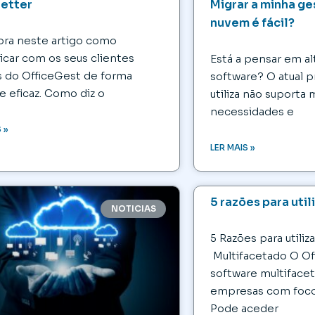
etter
Migrar a minha ge
nuvem é fácil?
ra neste artigo como
car com os seus clientes
Está a pensar em al
s do OfficeGest de forma
software? O atual 
e eficaz. Como diz o
utiliza não suporta 
necessidades e
 »
LER MAIS »
5 razões para util
NOTICIAS
5 Razões para utiliz
Multifacetado O Of
software multiface
empresas com foco
Pode aceder