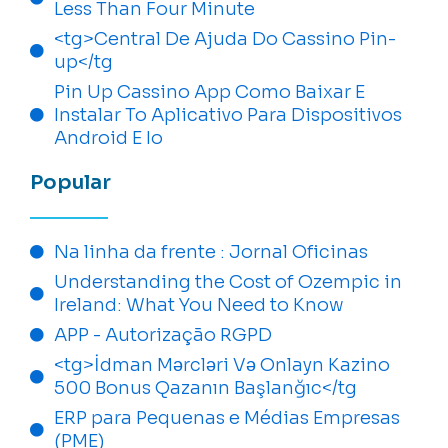
Less Than Four Minute
<tg>Central De Ajuda Do Cassino Pin-
up</tg
Pin Up Cassino App Como Baixar E
Instalar To Aplicativo Para Dispositivos
Android E Io
Popular
Na linha da frente : Jornal Oficinas
Understanding the Cost of Ozempic in
Ireland: What You Need to Know
APP - Autorização RGPD
<tg>İdman Mərcləri Və Onlayn Kazino
500 Bonus Qazanın Başlanğıc</tg
ERP para Pequenas e Médias Empresas
(PME)