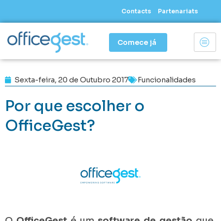
Skip
Contacts
Partenariats
to
content
Comece já
Sexta-feira, 20 de Outubro 2017
Funcionalidades
Por que escolher o
OfficeGest?
O
OfficeGest
é um
software de gestão
que,