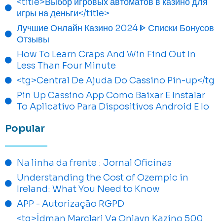
<title>Выбор игровых автоматов в казино для
игры на деньги</title>
Лучшие Онлайн Казино 2024 ᐈ Списки Бонусов
Отзывы
How To Learn Craps And Win Find Out In
Less Than Four Minute
<tg>Central De Ajuda Do Cassino Pin-up</tg
Pin Up Cassino App Como Baixar E Instalar
To Aplicativo Para Dispositivos Android E Io
Popular
Na linha da frente : Jornal Oficinas
Understanding the Cost of Ozempic in
Ireland: What You Need to Know
APP - Autorização RGPD
<tg>İdman Mərcləri Və Onlayn Kazino 500