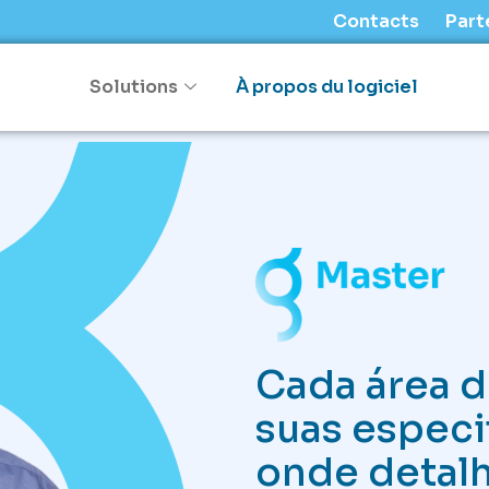
Contacts
Part
Solutions
À propos du logiciel
Cada área d
suas especi
onde detalh