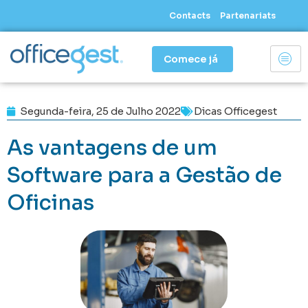
Skip
Contacts
Partenariats
to
content
Comece já
Segunda-feira, 25 de Julho 2022
Dicas Officegest
As vantagens de um
Software para a Gestão de
Oficinas