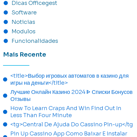
Dicas Officegest
Software
Noticias
Modulos
Funcionalidades
Mais Recente
<title>Выбор игровых автоматов в казино для
игры на деньги</title>
Лучшие Онлайн Казино 2024 ᐈ Списки Бонусов
Отзывы
How To Learn Craps And Win Find Out In
Less Than Four Minute
<tg>Central De Ajuda Do Cassino Pin-up</tg
Pin Up Cassino App Como Baixar E Instalar