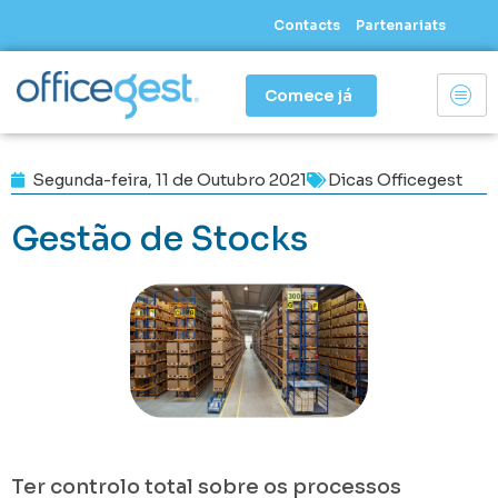
Skip
Contacts
Partenariats
to
content
Comece já
Segunda-feira, 11 de Outubro 2021
Dicas Officegest
Gestão de Stocks
Ter controlo total sobre os processos