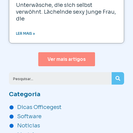
Unterwäsche, die sich selbst
verwöhnt. Lächelnde sexy junge Frau,
die
LER MAIS »
Ver mais artigos
Sear
Categoria
Dicas Officegest
Software
Noticias