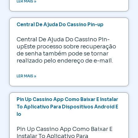
LER MAIS »
Central De Ajuda Do Cassino Pin-up
Central De Ajuda Do Cassino Pin-
upEste processo sobre recuperação
de senha também pode se tornar
realizado pelo endereço de e-mail.
LER MAIS »
Pin Up Cassino App Como Baixar E Instalar
To Aplicativo Para Dispositivos Android E
Io
Pin Up Cassino App Como Baixar E
Instalar To Aplicativo Para