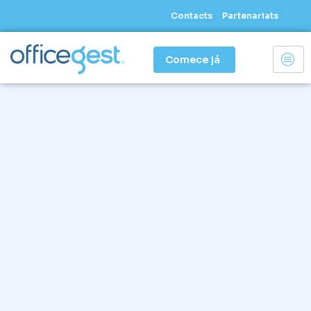
Skip
Contacts
Partenariats
to
content
Comece já