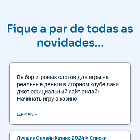
Fique a par de todas as
novidades…
Выбор игровых слотов для игры на
реальные деньги в игорном клубе лаки
джет официальный сайт онлайн
Начинать игру в казино
LER MAIS »
Лучшие Онлайн Казино 2024 ᐈ Списки