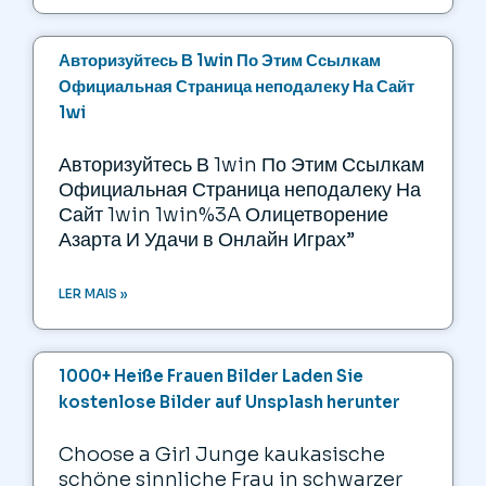
Авторизуйтесь В 1win По Этим Ссылкам
Официальная Страница неподалеку На Сайт
1wi
Авторизуйтесь В 1win По Этим Ссылкам
Официальная Страница неподалеку На
Сайт 1win 1win%3A Олицетворение
Азарта И Удачи в Онлайн Играх”
LER MAIS »
1000+ Heiße Frauen Bilder Laden Sie
kostenlose Bilder auf Unsplash herunter
Choose a Girl Junge kaukasische
schöne sinnliche Frau in schwarzer