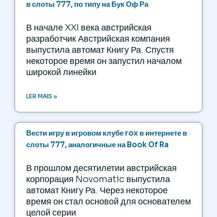
в слоты 777, по типу на Бук Оф Ра
В начале XXI века австрийская
разработчик Австрийская компания
выпустила автомат Книгу Ра. Спустя
некоторое время он запустил началом
широкой линейки
LER MAIS »
Вести игру в игровом клубе rox в интернете в
слоты 777, аналогичные на Book Of Ra
В прошлом десятилетии австрийская
корпорация Novomatic выпустила
автомат Книгу Ра. Через некоторое
время он стал основой для основателем
целой серии