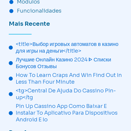
Modulos
Funcionalidades
Mais Recente
<title>Выбор игровых автоматов в казино
для игры на деньги</title>
Лучшие Онлайн Казино 2024 ᐈ Списки
Бонусов Отзывы
How To Learn Craps And Win Find Out In
Less Than Four Minute
<tg>Central De Ajuda Do Cassino Pin-
up</tg
Pin Up Cassino App Como Baixar E
Instalar To Aplicativo Para Dispositivos
Android E Io