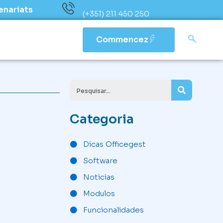
enariats
(+351) 211 450 250
Commencez
Search
Categoria
Dicas Officegest
Software
Noticias
Modulos
Funcionalidades