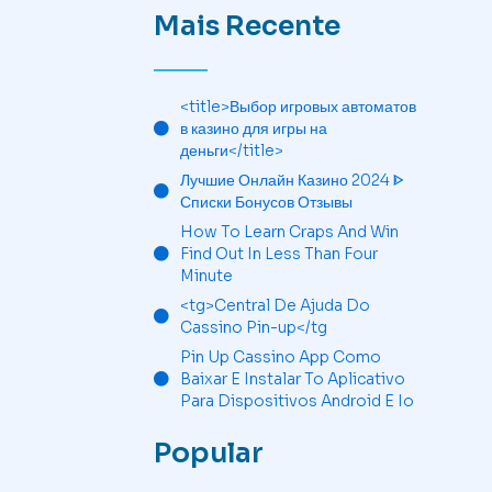
Mais Recente
<title>Выбор игровых автоматов
в казино для игры на
деньги</title>
Лучшие Онлайн Казино 2024 ᐈ
Списки Бонусов Отзывы
How To Learn Craps And Win
Find Out In Less Than Four
Minute
<tg>Central De Ajuda Do
Cassino Pin-up</tg
Pin Up Cassino App Como
Baixar E Instalar To Aplicativo
Para Dispositivos Android E Io
Popular