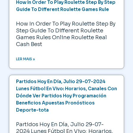
How In Order To Play Roulette Step By Step
Guide To Different Roulette Games Rule
How In Order To Play Roulette Step By
Step Guide To Different Roulette
Games Rules Online Roulette Real
Cash Best
LER MAIS »
Partidos Hoy En Día, Julio 29-07-2024
Lunes Fútbol En Vivo: Horarios, Canales Con
Dónde Ver Partidos Hoy Programación
Beneficios Apuestas Pronósticos
Deporte-tota
Partidos Hoy En Día, Julio 29-07-
2024 Lunes Fútbol En Vivo: Horarios,