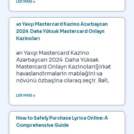
LER MAIS »
ən Yaxşı Mastercard Kazino Azərbaycan
2024 ️ Daha Yüksək Mastercard Onlayn
Kazinoları
ən Yaxşı Mastercard Kazino
Azərbaycan 2024 ️ Daha Yüksək
Mastercard Onlayn KazinolarıŞirkət
həvəsləndirmələrin məbləğini və
növünü özbaşina olaraq seçir. Bəli,
LER MAIS »
How to Safely Purchase Lyrica Online: A
Comprehensive Guide