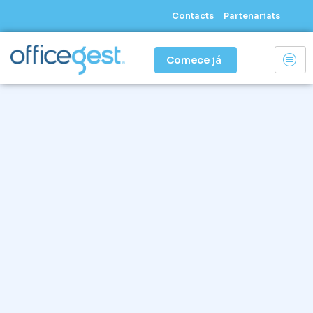
Skip
Contacts
Partenariats
to
content
Comece já