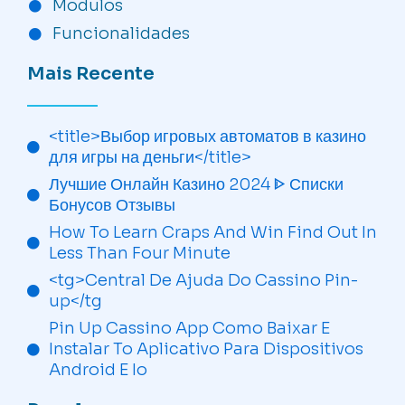
Modulos
Funcionalidades
Mais Recente
<title>Выбор игровых автоматов в казино
для игры на деньги</title>
Лучшие Онлайн Казино 2024 ᐈ Списки
Бонусов Отзывы
How To Learn Craps And Win Find Out In
Less Than Four Minute
<tg>Central De Ajuda Do Cassino Pin-
up</tg
Pin Up Cassino App Como Baixar E
Instalar To Aplicativo Para Dispositivos
Android E Io