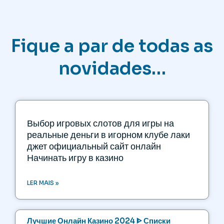
Fique a par de todas as
novidades…
Выбор игровых слотов для игры на
реальные деньги в игорном клубе лаки
джет официальный сайт онлайн
Начинать игру в казино
LER MAIS »
Лучшие Онлайн Казино 2024 ᐈ Списки