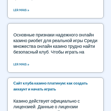
LER MAIS »
Основные признаки надежного онлайн
казино риобет для реальной игры Среди
множества онлайн казино трудно найти
безопасный клуб. Чтобы играть на
LER MAIS »
Сайт клуба казино платинум: как создать
аккаунт и начать играть
Казино действует официально с
лицензией. Данные о лицензии