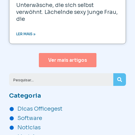
Unterwäsche, die sich selbst
verwöhnt. Lächelnde sexy junge Frau,
die
LER MAIS »
Ver mais artigos
Sear
Categoria
Dicas Officegest
Software
Noticias