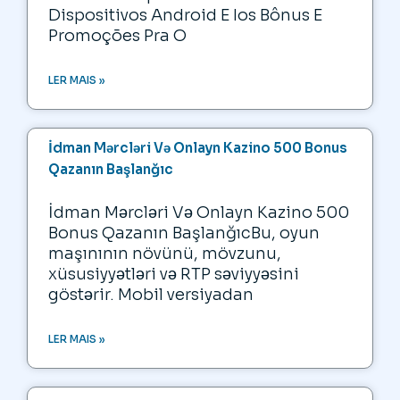
Dispositivos Android E Ios Bônus E
Promoções Pra O
LER MAIS »
İdman Mərcləri Və Onlayn Kazino 500 Bonus
Qazanın Başlanğıc
İdman Mərcləri Və Onlayn Kazino 500
Bonus Qazanın BaşlanğıcBu, oyun
maşınının növünü, mövzunu,
xüsusiyyətləri və RTP səviyyəsini
göstərir. Mobil versiyadan
LER MAIS »