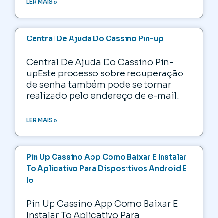
LER MAIS »
Central De Ajuda Do Cassino Pin-up
Central De Ajuda Do Cassino Pin-
upEste processo sobre recuperação
de senha também pode se tornar
realizado pelo endereço de e-mail.
LER MAIS »
Pin Up Cassino App Como Baixar E Instalar
To Aplicativo Para Dispositivos Android E
Io
Pin Up Cassino App Como Baixar E
Instalar To Aplicativo Para