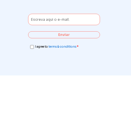
Enviar
I agree to
terms & conditions
*