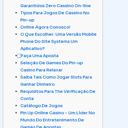
Garantidos Zero Cassino On-line
Tipos Para Jogos De Cassino No
Pin-up
Online Agora Conosco!
O Que Escolher: Uma Versão Mobile
Phone Do Site Systems Um
Aplicativo?
⃣ Faça Uma Aposta
Seleção De Games Do Pin-up
Casino Para Relaxar
Saiba Tais Como Jogar Slots Para
Ganhar Dinheiro
Requisitos Para The Verificação De
Conta
Catálogo De Jogos
Pin Up Online Casino – Um Líder No
Mundo Do Entretenimento De
Games De Apostas