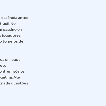
 essência antes
rasil. No
um cassino on
os jogadores
o torneios de
ados em cada
 etc.
contrem só nos
gatina. Até
ionada questões