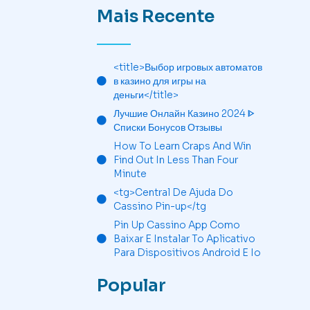
Mais Recente
<title>Выбор игровых автоматов
в казино для игры на
деньги</title>
Лучшие Онлайн Казино 2024 ᐈ
Списки Бонусов Отзывы
How To Learn Craps And Win
Find Out In Less Than Four
Minute
<tg>Central De Ajuda Do
Cassino Pin-up</tg
Pin Up Cassino App Como
Baixar E Instalar To Aplicativo
Para Dispositivos Android E Io
Popular