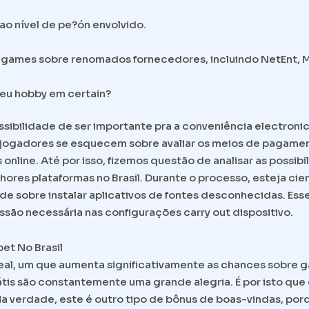
 ao nível de pe?ón envolvido.
 games sobre renomados fornecedores, incluindo NetEnt, 
eu hobby em certain?
ssibilidade de ser importante pra a conveniência electronic
s jogadores se esquecem sobre avaliar os meios de pagame
online. Até por isso, fizemos questão de analisar as possib
ores plataformas no Brasil. Durante o processo, esteja cie
e sobre instalar aplicativos de fontes desconhecidas. Ess
são necessária nas configurações carry out dispositivo.
et No Brasil
al, um que aumenta significativamente as chances sobre g
átis são constantemente uma grande alegria. É por isto que
Na verdade, este é outro tipo de bônus de boas-vindas, po