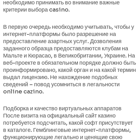
необходимо принимать во внимание важные
критерии выбора casino.
В первую очередь необходимо учитывать, чтобы у
интернет-платформы было разрешение на
предоставление азартных услуг. Дозволения
заданного образца предоставляются клубам на
Мальте и Кюрасао, в Великобритании, Украине. На
веб-проекте в обязательном порядке должно быть
проинформировано, какой орган и на какой термин
выдал лицензию. Не нахождение подобных
сведений – повод усомниться в легальности
online cazino.
Подборка и качество виртуальных аппаратов
После визита на официальный сайт казино
потребуется подсчитать, какой софт присутствует
в каталоге. Гемблинговые интернет-платформы,
функционирующие легально и ценящие свою